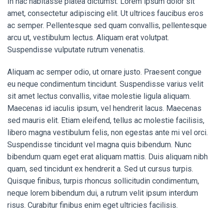
In hac habitasse platea dictumst. Lorem ipsum dolor sit
amet, consectetur adipiscing elit. Ut ultrices faucibus eros
ac semper. Pellentesque sed quam convallis, pellentesque
arcu ut, vestibulum lectus. Aliquam erat volutpat.
Suspendisse vulputate rutrum venenatis.
Aliquam ac semper odio, ut ornare justo. Praesent congue
eu neque condimentum tincidunt. Suspendisse varius velit
sit amet lectus convallis, vitae molestie ligula aliquam.
Maecenas id iaculis ipsum, vel hendrerit lacus. Maecenas
sed mauris elit. Etiam eleifend, tellus ac molestie facilisis,
libero magna vestibulum felis, non egestas ante mi vel orci.
Suspendisse tincidunt vel magna quis bibendum. Nunc
bibendum quam eget erat aliquam mattis. Duis aliquam nibh
quam, sed tincidunt ex hendrerit a. Sed ut cursus turpis.
Quisque finibus, turpis rhoncus sollicitudin condimentum,
neque lorem bibendum dui, a rutrum velit ipsum interdum
risus. Curabitur finibus enim eget ultricies facilisis.