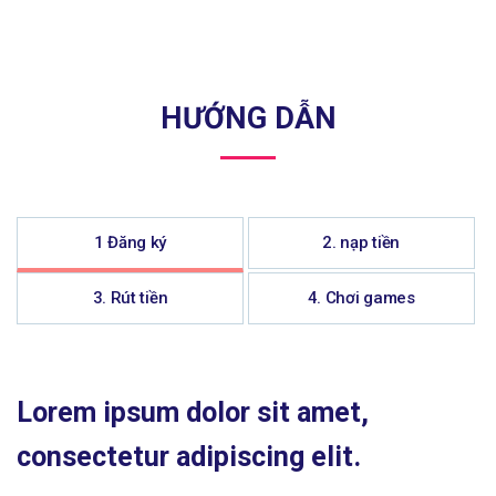
HƯỚNG DẪN
1 Đăng ký
2. nạp tiền
3. Rút tiền
4. Chơi games
Lorem ipsum dolor sit amet,
consectetur adipiscing elit.