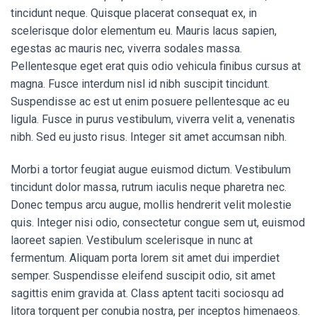
tincidunt neque. Quisque placerat consequat ex, in
scelerisque dolor elementum eu. Mauris lacus sapien,
egestas ac mauris nec, viverra sodales massa.
Pellentesque eget erat quis odio vehicula finibus cursus at
magna. Fusce interdum nisl id nibh suscipit tincidunt.
Suspendisse ac est ut enim posuere pellentesque ac eu
ligula. Fusce in purus vestibulum, viverra velit a, venenatis
nibh. Sed eu justo risus. Integer sit amet accumsan nibh.
Morbi a tortor feugiat augue euismod dictum. Vestibulum
tincidunt dolor massa, rutrum iaculis neque pharetra nec.
Donec tempus arcu augue, mollis hendrerit velit molestie
quis. Integer nisi odio, consectetur congue sem ut, euismod
laoreet sapien. Vestibulum scelerisque in nunc at
fermentum. Aliquam porta lorem sit amet dui imperdiet
semper. Suspendisse eleifend suscipit odio, sit amet
sagittis enim gravida at. Class aptent taciti sociosqu ad
litora torquent per conubia nostra, per inceptos himenaeos.