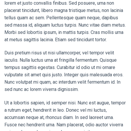
lorem et justo convallis finibus. Sed posuere, urna non
placerat tincidunt, libero magna tristique metus, non lacinia
tellus quam ac sem. Pellentesque quam neque, dapibus
sed massa id, aliquam luctus turpis. Nunc vitae diam metus.
Morbi sed lobortis ipsum, in mattis turpis. Cras mollis urna
at metus sagittis lacinia. Etiam sed tincidunt tortor.
Duis pretium risus ut nisi ullamcorper, vel tempor velit
iaculis. Nulla luctus urna at fringilla fermentum. Quisque
tempus sagittis egestas. Curabitur id odio ut mi ornare
vulputate sit amet quis justo. Integer quis malesuada eros.
Nunc volutpat mi quam, ac interdum velit fermentum id. In
sed nunc ac lorem viverra dignissim.
Ut a lobortis sapien, id semper nisi. Nunc est augue, tempor
a rutrum eget, hendrerit in leo. Donec vel mi luctus,
accumsan neque at, rhoncus diam. In sed laoreet urna.
Fusce nec hendrerit urna. Nam placerat, odio auctor viverra