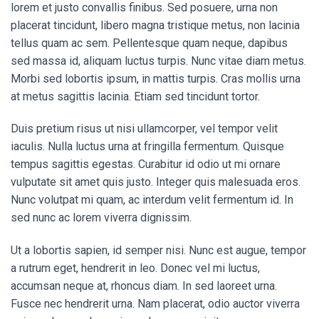
lorem et justo convallis finibus. Sed posuere, urna non
placerat tincidunt, libero magna tristique metus, non lacinia
tellus quam ac sem. Pellentesque quam neque, dapibus
sed massa id, aliquam luctus turpis. Nunc vitae diam metus.
Morbi sed lobortis ipsum, in mattis turpis. Cras mollis urna
at metus sagittis lacinia. Etiam sed tincidunt tortor.
Duis pretium risus ut nisi ullamcorper, vel tempor velit
iaculis. Nulla luctus urna at fringilla fermentum. Quisque
tempus sagittis egestas. Curabitur id odio ut mi ornare
vulputate sit amet quis justo. Integer quis malesuada eros.
Nunc volutpat mi quam, ac interdum velit fermentum id. In
sed nunc ac lorem viverra dignissim.
Ut a lobortis sapien, id semper nisi. Nunc est augue, tempor
a rutrum eget, hendrerit in leo. Donec vel mi luctus,
accumsan neque at, rhoncus diam. In sed laoreet urna.
Fusce nec hendrerit urna. Nam placerat, odio auctor viverra