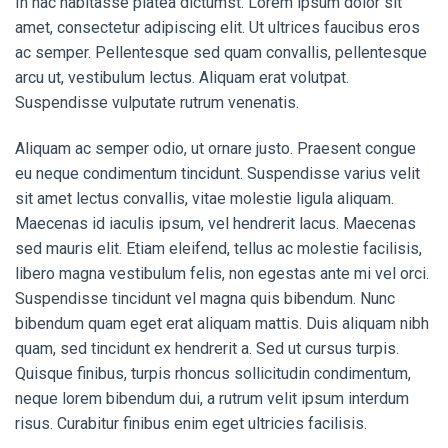
In hac habitasse platea dictumst. Lorem ipsum dolor sit
amet, consectetur adipiscing elit. Ut ultrices faucibus eros
ac semper. Pellentesque sed quam convallis, pellentesque
arcu ut, vestibulum lectus. Aliquam erat volutpat.
Suspendisse vulputate rutrum venenatis.
Aliquam ac semper odio, ut ornare justo. Praesent congue
eu neque condimentum tincidunt. Suspendisse varius velit
sit amet lectus convallis, vitae molestie ligula aliquam.
Maecenas id iaculis ipsum, vel hendrerit lacus. Maecenas
sed mauris elit. Etiam eleifend, tellus ac molestie facilisis,
libero magna vestibulum felis, non egestas ante mi vel orci.
Suspendisse tincidunt vel magna quis bibendum. Nunc
bibendum quam eget erat aliquam mattis. Duis aliquam nibh
quam, sed tincidunt ex hendrerit a. Sed ut cursus turpis.
Quisque finibus, turpis rhoncus sollicitudin condimentum,
neque lorem bibendum dui, a rutrum velit ipsum interdum
risus. Curabitur finibus enim eget ultricies facilisis.