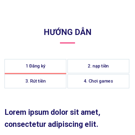
HƯỚNG DẪN
1 Đăng ký
2. nạp tiền
3. Rút tiền
4. Chơi games
Lorem ipsum dolor sit amet,
consectetur adipiscing elit.