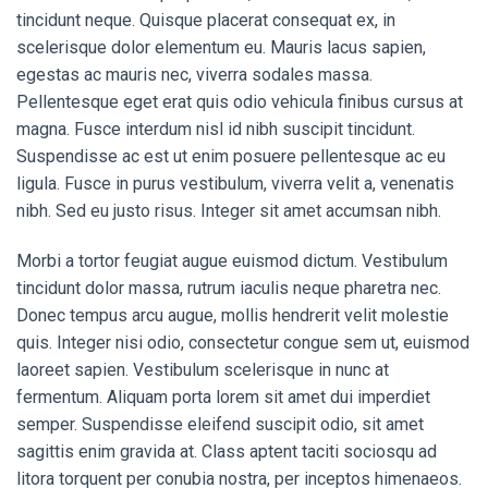
tincidunt neque. Quisque placerat consequat ex, in
scelerisque dolor elementum eu. Mauris lacus sapien,
egestas ac mauris nec, viverra sodales massa.
Pellentesque eget erat quis odio vehicula finibus cursus at
magna. Fusce interdum nisl id nibh suscipit tincidunt.
Suspendisse ac est ut enim posuere pellentesque ac eu
ligula. Fusce in purus vestibulum, viverra velit a, venenatis
nibh. Sed eu justo risus. Integer sit amet accumsan nibh.
Morbi a tortor feugiat augue euismod dictum. Vestibulum
tincidunt dolor massa, rutrum iaculis neque pharetra nec.
Donec tempus arcu augue, mollis hendrerit velit molestie
quis. Integer nisi odio, consectetur congue sem ut, euismod
laoreet sapien. Vestibulum scelerisque in nunc at
fermentum. Aliquam porta lorem sit amet dui imperdiet
semper. Suspendisse eleifend suscipit odio, sit amet
sagittis enim gravida at. Class aptent taciti sociosqu ad
litora torquent per conubia nostra, per inceptos himenaeos.