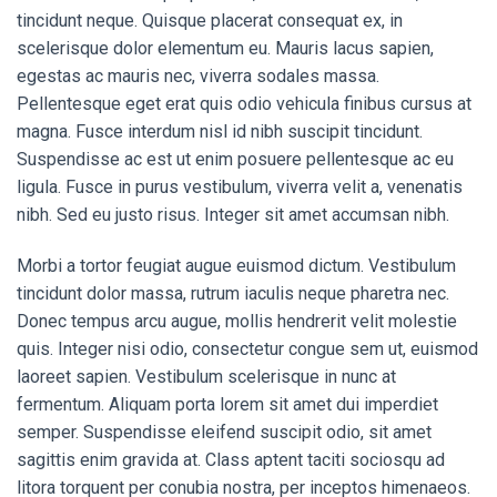
tincidunt neque. Quisque placerat consequat ex, in
scelerisque dolor elementum eu. Mauris lacus sapien,
egestas ac mauris nec, viverra sodales massa.
Pellentesque eget erat quis odio vehicula finibus cursus at
magna. Fusce interdum nisl id nibh suscipit tincidunt.
Suspendisse ac est ut enim posuere pellentesque ac eu
ligula. Fusce in purus vestibulum, viverra velit a, venenatis
nibh. Sed eu justo risus. Integer sit amet accumsan nibh.
Morbi a tortor feugiat augue euismod dictum. Vestibulum
tincidunt dolor massa, rutrum iaculis neque pharetra nec.
Donec tempus arcu augue, mollis hendrerit velit molestie
quis. Integer nisi odio, consectetur congue sem ut, euismod
laoreet sapien. Vestibulum scelerisque in nunc at
fermentum. Aliquam porta lorem sit amet dui imperdiet
semper. Suspendisse eleifend suscipit odio, sit amet
sagittis enim gravida at. Class aptent taciti sociosqu ad
litora torquent per conubia nostra, per inceptos himenaeos.