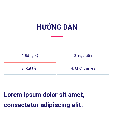
HƯỚNG DẪN
1 Đăng ký
2. nạp tiền
3. Rút tiền
4. Chơi games
Lorem ipsum dolor sit amet,
consectetur adipiscing elit.