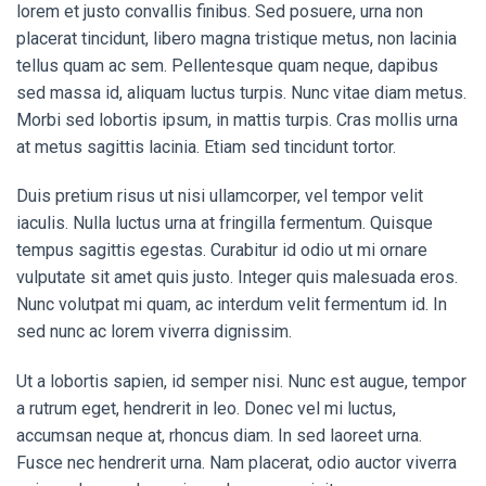
lorem et justo convallis finibus. Sed posuere, urna non
placerat tincidunt, libero magna tristique metus, non lacinia
tellus quam ac sem. Pellentesque quam neque, dapibus
sed massa id, aliquam luctus turpis. Nunc vitae diam metus.
Morbi sed lobortis ipsum, in mattis turpis. Cras mollis urna
at metus sagittis lacinia. Etiam sed tincidunt tortor.
Duis pretium risus ut nisi ullamcorper, vel tempor velit
iaculis. Nulla luctus urna at fringilla fermentum. Quisque
tempus sagittis egestas. Curabitur id odio ut mi ornare
vulputate sit amet quis justo. Integer quis malesuada eros.
Nunc volutpat mi quam, ac interdum velit fermentum id. In
sed nunc ac lorem viverra dignissim.
Ut a lobortis sapien, id semper nisi. Nunc est augue, tempor
a rutrum eget, hendrerit in leo. Donec vel mi luctus,
accumsan neque at, rhoncus diam. In sed laoreet urna.
Fusce nec hendrerit urna. Nam placerat, odio auctor viverra