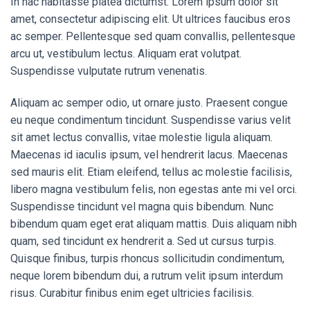
In hac habitasse platea dictumst. Lorem ipsum dolor sit
amet, consectetur adipiscing elit. Ut ultrices faucibus eros
ac semper. Pellentesque sed quam convallis, pellentesque
arcu ut, vestibulum lectus. Aliquam erat volutpat.
Suspendisse vulputate rutrum venenatis.
Aliquam ac semper odio, ut ornare justo. Praesent congue
eu neque condimentum tincidunt. Suspendisse varius velit
sit amet lectus convallis, vitae molestie ligula aliquam.
Maecenas id iaculis ipsum, vel hendrerit lacus. Maecenas
sed mauris elit. Etiam eleifend, tellus ac molestie facilisis,
libero magna vestibulum felis, non egestas ante mi vel orci.
Suspendisse tincidunt vel magna quis bibendum. Nunc
bibendum quam eget erat aliquam mattis. Duis aliquam nibh
quam, sed tincidunt ex hendrerit a. Sed ut cursus turpis.
Quisque finibus, turpis rhoncus sollicitudin condimentum,
neque lorem bibendum dui, a rutrum velit ipsum interdum
risus. Curabitur finibus enim eget ultricies facilisis.