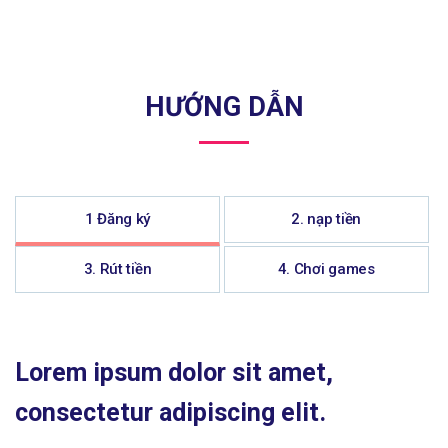
HƯỚNG DẪN
1 Đăng ký
2. nạp tiền
3. Rút tiền
4. Chơi games
Lorem ipsum dolor sit amet,
consectetur adipiscing elit.