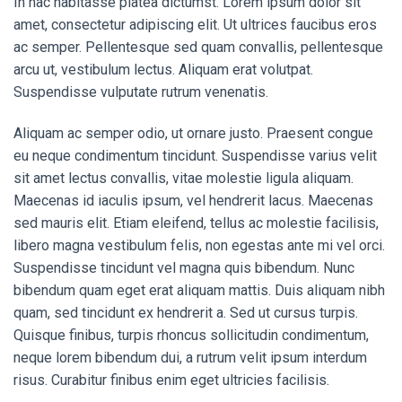
In hac habitasse platea dictumst. Lorem ipsum dolor sit
amet, consectetur adipiscing elit. Ut ultrices faucibus eros
ac semper. Pellentesque sed quam convallis, pellentesque
arcu ut, vestibulum lectus. Aliquam erat volutpat.
Suspendisse vulputate rutrum venenatis.
Aliquam ac semper odio, ut ornare justo. Praesent congue
eu neque condimentum tincidunt. Suspendisse varius velit
sit amet lectus convallis, vitae molestie ligula aliquam.
Maecenas id iaculis ipsum, vel hendrerit lacus. Maecenas
sed mauris elit. Etiam eleifend, tellus ac molestie facilisis,
libero magna vestibulum felis, non egestas ante mi vel orci.
Suspendisse tincidunt vel magna quis bibendum. Nunc
bibendum quam eget erat aliquam mattis. Duis aliquam nibh
quam, sed tincidunt ex hendrerit a. Sed ut cursus turpis.
Quisque finibus, turpis rhoncus sollicitudin condimentum,
neque lorem bibendum dui, a rutrum velit ipsum interdum
risus. Curabitur finibus enim eget ultricies facilisis.