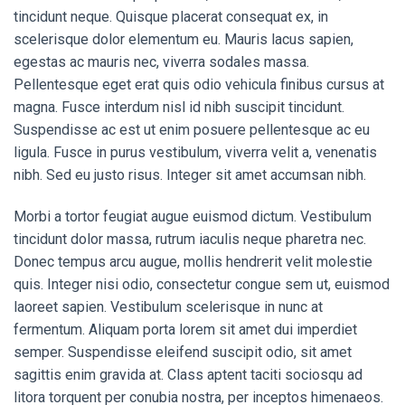
tincidunt neque. Quisque placerat consequat ex, in
scelerisque dolor elementum eu. Mauris lacus sapien,
egestas ac mauris nec, viverra sodales massa.
Pellentesque eget erat quis odio vehicula finibus cursus at
magna. Fusce interdum nisl id nibh suscipit tincidunt.
Suspendisse ac est ut enim posuere pellentesque ac eu
ligula. Fusce in purus vestibulum, viverra velit a, venenatis
nibh. Sed eu justo risus. Integer sit amet accumsan nibh.
Morbi a tortor feugiat augue euismod dictum. Vestibulum
tincidunt dolor massa, rutrum iaculis neque pharetra nec.
Donec tempus arcu augue, mollis hendrerit velit molestie
quis. Integer nisi odio, consectetur congue sem ut, euismod
laoreet sapien. Vestibulum scelerisque in nunc at
fermentum. Aliquam porta lorem sit amet dui imperdiet
semper. Suspendisse eleifend suscipit odio, sit amet
sagittis enim gravida at. Class aptent taciti sociosqu ad
litora torquent per conubia nostra, per inceptos himenaeos.