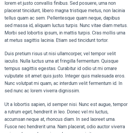
lorem et justo convallis finibus. Sed posuere, urna non
placerat tincidunt, libero magna tristique metus, non lacinia
tellus quam ac sem. Pellentesque quam neque, dapibus
sed massa id, aliquam luctus turpis. Nunc vitae diam metus.
Morbi sed lobortis ipsum, in mattis turpis. Cras mollis urna
at metus sagittis lacinia. Etiam sed tincidunt tortor.
Duis pretium risus ut nisi ullamcorper, vel tempor velit
iaculis. Nulla luctus urna at fringilla fermentum. Quisque
tempus sagittis egestas. Curabitur id odio ut mi ornare
vulputate sit amet quis justo. Integer quis malesuada eros.
Nunc volutpat mi quam, ac interdum velit fermentum id. In
sed nunc ac lorem viverra dignissim.
Ut a lobortis sapien, id semper nisi. Nunc est augue, tempor
a rutrum eget, hendrerit in leo. Donec vel mi luctus,
accumsan neque at, rhoncus diam. In sed laoreet urna.
Fusce nec hendrerit urna. Nam placerat, odio auctor viverra