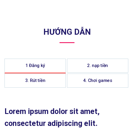
HƯỚNG DẪN
1 Đăng ký
2. nạp tiền
3. Rút tiền
4. Chơi games
Lorem ipsum dolor sit amet,
consectetur adipiscing elit.