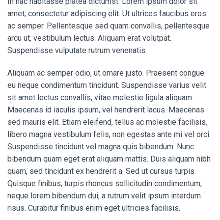
In hac habitasse platea dictumst. Lorem ipsum dolor sit
amet, consectetur adipiscing elit. Ut ultrices faucibus eros
ac semper. Pellentesque sed quam convallis, pellentesque
arcu ut, vestibulum lectus. Aliquam erat volutpat.
Suspendisse vulputate rutrum venenatis.
Aliquam ac semper odio, ut ornare justo. Praesent congue
eu neque condimentum tincidunt. Suspendisse varius velit
sit amet lectus convallis, vitae molestie ligula aliquam.
Maecenas id iaculis ipsum, vel hendrerit lacus. Maecenas
sed mauris elit. Etiam eleifend, tellus ac molestie facilisis,
libero magna vestibulum felis, non egestas ante mi vel orci.
Suspendisse tincidunt vel magna quis bibendum. Nunc
bibendum quam eget erat aliquam mattis. Duis aliquam nibh
quam, sed tincidunt ex hendrerit a. Sed ut cursus turpis.
Quisque finibus, turpis rhoncus sollicitudin condimentum,
neque lorem bibendum dui, a rutrum velit ipsum interdum
risus. Curabitur finibus enim eget ultricies facilisis.