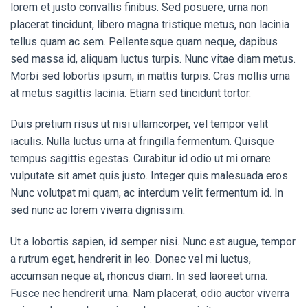
lorem et justo convallis finibus. Sed posuere, urna non
placerat tincidunt, libero magna tristique metus, non lacinia
tellus quam ac sem. Pellentesque quam neque, dapibus
sed massa id, aliquam luctus turpis. Nunc vitae diam metus.
Morbi sed lobortis ipsum, in mattis turpis. Cras mollis urna
at metus sagittis lacinia. Etiam sed tincidunt tortor.
Duis pretium risus ut nisi ullamcorper, vel tempor velit
iaculis. Nulla luctus urna at fringilla fermentum. Quisque
tempus sagittis egestas. Curabitur id odio ut mi ornare
vulputate sit amet quis justo. Integer quis malesuada eros.
Nunc volutpat mi quam, ac interdum velit fermentum id. In
sed nunc ac lorem viverra dignissim.
Ut a lobortis sapien, id semper nisi. Nunc est augue, tempor
a rutrum eget, hendrerit in leo. Donec vel mi luctus,
accumsan neque at, rhoncus diam. In sed laoreet urna.
Fusce nec hendrerit urna. Nam placerat, odio auctor viverra