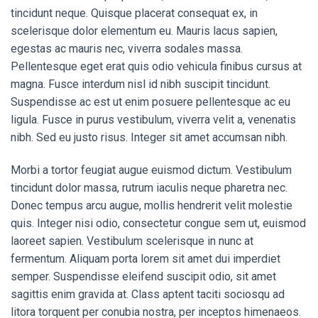
tincidunt neque. Quisque placerat consequat ex, in
scelerisque dolor elementum eu. Mauris lacus sapien,
egestas ac mauris nec, viverra sodales massa.
Pellentesque eget erat quis odio vehicula finibus cursus at
magna. Fusce interdum nisl id nibh suscipit tincidunt.
Suspendisse ac est ut enim posuere pellentesque ac eu
ligula. Fusce in purus vestibulum, viverra velit a, venenatis
nibh. Sed eu justo risus. Integer sit amet accumsan nibh.
Morbi a tortor feugiat augue euismod dictum. Vestibulum
tincidunt dolor massa, rutrum iaculis neque pharetra nec.
Donec tempus arcu augue, mollis hendrerit velit molestie
quis. Integer nisi odio, consectetur congue sem ut, euismod
laoreet sapien. Vestibulum scelerisque in nunc at
fermentum. Aliquam porta lorem sit amet dui imperdiet
semper. Suspendisse eleifend suscipit odio, sit amet
sagittis enim gravida at. Class aptent taciti sociosqu ad
litora torquent per conubia nostra, per inceptos himenaeos.